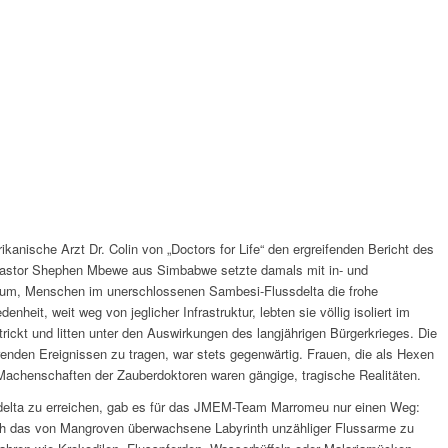
ikanische Arzt Dr. Colin von „Doctors for Life“ den ergreifenden Bericht des
stor Shephen Mbewe aus Simbabwe setzte damals mit in- und
n um, Menschen im unerschlossenen Sambesi-Flussdelta die frohe
enheit, weit weg von jeglicher Infrastruktur, lebten sie völlig isoliert im
rickt und litten unter den Auswirkungen des langjährigen Bürgerkrieges. Die
enden Ereignissen zu tragen, war stets gegenwärtig. Frauen, die als Hexen
e Machenschaften der Zauberdoktoren waren gängige, tragische Realitäten.
elta zu erreichen, gab es für das JMEM-Team Marromeu nur einen Weg:
ch das von Mangroven überwachsene Labyrinth unzähliger Flussarme zu