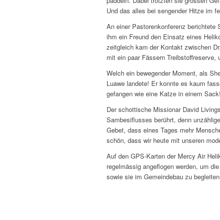
paddeln. Dabei trotzten sie grossen Ge
Und das alles bei sengender Hitze im f
An einer Pastorenkonferenz berichtete
ihm ein Freund den Einsatz eines Helik
zeitgleich kam der Kontakt zwischen Dr
mit ein paar Fässern Treibstoffreserve
Welch ein bewegender Moment, als Shep
Luawe landete! Er konnte es kaum fassen
gefangen wie eine Katze in einem Sack!
Der schottische Missionar David Living
Sambesiflusses berührt, denn unzählige
Gebet, dass eines Tages mehr Menschen
schön, dass wir heute mit unseren mode
Auf den GPS-Karten der Mercy Air Helik
regelmässig angeflogen werden, um die 
sowie sie im Gemeindebau zu begleiten