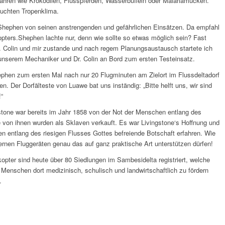
fahren wie Krokodilen, Flusspferden, Wasserbüffeln oder Malariamücken.
euchten Tropenklima.
 Shephen von seinen anstrengenden und gefährlichen Einsätzen. Da empfahl
opters.Shephen lachte nur, denn wie sollte so etwas möglich sein? Fast
. Colin und mir zustande und nach regem Planungsaustausch startete ich
, unserem Mechaniker und Dr. Colin an Bord zum ersten Testeinsatz.
hen zum ersten Mal nach nur 20 Flugminuten am Zielort im Flussdeltadorf
. Der Dorfälteste von Luawe bat uns inständig: „Bitte helft uns, wir sind
“
stone war bereits im Jahr 1858 von der Not der Menschen entlang des
 von ihnen wurden als Sklaven verkauft. Es war Livingstone‘s Hoffnung und
 entlang des riesigen Flusses Gottes befreiende Botschaft erfahren. Wie
rnen Fluggeräten genau das auf ganz praktische Art unterstützen dürfen!
opter sind heute über 80 Siedlungen im Sambesidelta registriert, welche
Menschen dort medizinisch, schulisch und landwirtschaftlich zu fördern
.