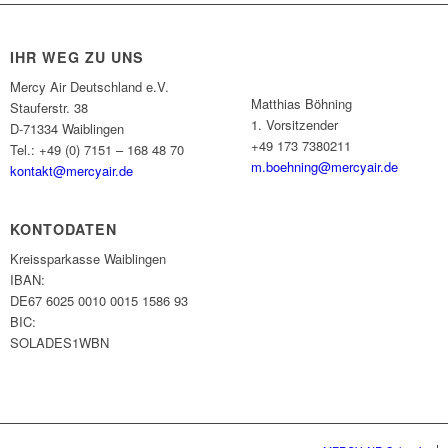
IHR WEG ZU UNS
Mercy Air Deutschland e.V.
Matthias Böhning
Stauferstr. 38
1. Vorsitzender
D-71334 Waiblingen
+49 173 7380211
Tel.: +49 (0) 7151 – 168 48 70
m.boehning@mercyair.de
kontakt@mercyair.de
KONTODATEN
Kreissparkasse Waiblingen
IBAN:
DE67 6025 0010 0015 1586 93
BIC:
SOLADES1WBN