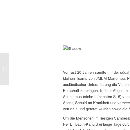
Flugpost Herbst 25
Vor fast 20 Jahren sandte mir der südafr
kleinen Teams von JMEM Marromeu. Pa
ausländischer Unterstützung die Visio
Botschaft zu bringen. In ihrer Abgeschied
Animismus (siehe Infokasten S. 5) verst
Angst, Schuld an Krankheit und verheer
verurteilt und getötet wurden sowie di
Um die Menschen im riesigen Sambesid
Per Einbaum-Kanu drei lange Tage dur