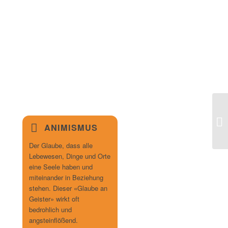
ANIMISMUS
Der Glaube, dass alle
Lebewesen, Dinge und Orte
eine Seele haben und
miteinander in Beziehung
stehen. Dieser «Glaube an
Geister» wirkt oft
bedrohlich und
angsteinflößend.