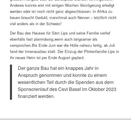
Anderes konnte erst mit einigen Wochen
Verzögerung erledigt
werden oder ist noch
nicht ganz abgeschlossen. In Afrika zu
bauen braucht Geduld, manchmal auch
Nerven – letztlich nicht
viel anders als in
der Schweiz!
Der Bau des Hauses für Säm Lips und sei
ne Familie verlief
ebenfalls fast planmäs
sig,wenn auch langsamer als
verspro
chen.Bis Ende Juni war die Hülle nahezu
fertig, ab Juli
fand der Innenausbau statt.
Der Einzug der Pilotenfamilie Lips in
ihr
neues Heim ist per Ende August geplant.
Der ganze Bau hat ein knappes Jahr
in
Anspruch genommen und konnte
zu einem
wesentlichen Teil durch die
Spenden aus dem
Sponsorenlauf des
Cevi Basel im Oktober 2023
finanziert
werden.