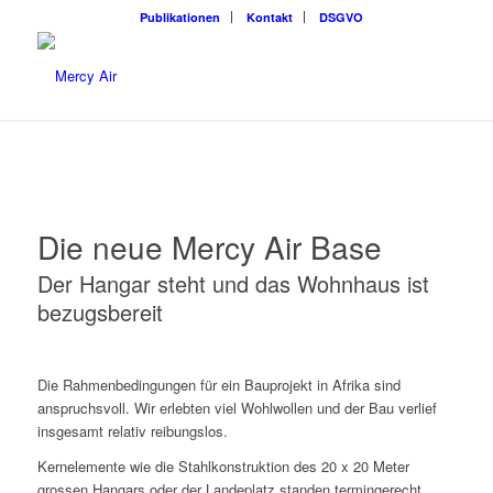
Publikationen
Kontakt
DSGVO
Die neue Mercy Air Base
Der Hangar steht und das Wohnhaus ist
bezugsbereit
Die Rahmenbedingungen für ein Baupro
jekt in Afrika sind
anspruchsvoll. Wir er
lebten
viel Wohlwollen und der Bau verlief
insgesamt relativ reibungslos.
Kernelemente wie die Stahlkonstruktion
des 20 x 20 Meter
grossen Hangars oder
der Landeplatz standen termingerecht.