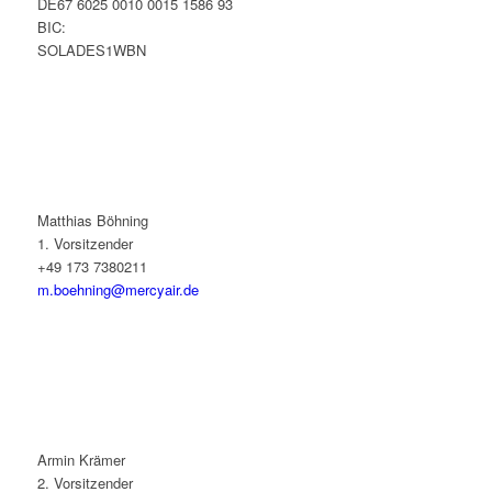
DE67 6025 0010 0015 1586 93
BIC:
SOLADES1WBN
Matthias Böhning
1. Vorsitzender
+49 173 7380211
m.boehning@mercyair.de
Armin Krämer
2. Vorsitzender