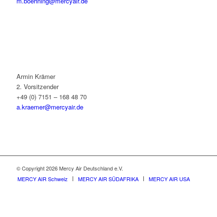
m.boehning@mercyair.de
Armin Krämer
2. Vorsitzender
+49 (0) 7151 – 168 48 70
a.kraemer@mercyair.de
© Copyright 2026 Mercy Air Deutschland e.V.
MERCY AIR Schweiz
MERCY AIR SÜDAFRIKA
MERCY AIR USA
Um unsere Webseite für Sie optimal zu gestalten und fortlaufend verbessern
zu können, verwenden wir Cookies. Durch die weitere Nutzung der Webseite
stimmen Sie der Verwendung von Cookies zu.
OK
Datenschutzerklärung