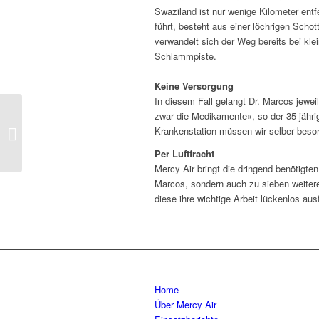
Swaziland ist nur wenige Kilometer entfe
führt, besteht aus einer löchrigen Scho
verwandelt sich der Weg bereits bei kl
Schlammpiste.
Keine Versorgung
In diesem Fall gelangt Dr. Marcos jewei
zwar die Medikamente», so der 35-jährig
Dank Brille endlich
Krankenstation müssen wir selber besor
wieder lesen
Per Luftfracht
Mercy Air bringt die dringend benötigten
Marcos, sondern auch zu sieben weiter
diese ihre wichtige Arbeit lückenlos aus
Home
Über Mercy Air