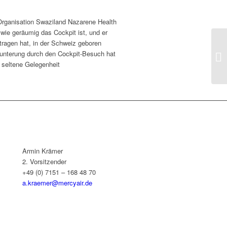
r Organisation Swaziland Nazarene Health
 wie geräumig das Cockpit ist, und er
etragen hat, in der Schweiz geboren
fmunterung durch den Cockpit-Besuch hat
e seltene Gelegenheit
Armin Krämer
2. Vorsitzender
+49 (0) 7151 – 168 48 70
a.kraemer@mercyair.de