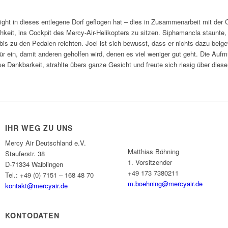
Knight in dieses entlegene Dorf geflogen hat – dies in Zusammenarbeit mit de
hkeit, ins Cockpit des Mercy-Air-Helikopters zu sitzen. Siphamancla staunte,
t bis zu den Pedalen reichten. Joel ist sich bewusst, dass er nichts dazu beig
für ein, damit anderen geholfen wird, denen es viel weniger gut geht. Die Au
e Dankbarkeit, strahlte übers ganze Gesicht und freute sich riesig über dies
IHR WEG ZU UNS
Mercy Air Deutschland e.V.
Matthias Böhning
Stauferstr. 38
1. Vorsitzender
D-71334 Waiblingen
+49 173 7380211
Tel.: +49 (0) 7151 – 168 48 70
m.boehning@mercyair.de
kontakt@mercyair.de
KONTODATEN