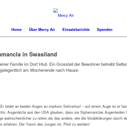
Home
Über Mercy Air
Einsatzberichte
Spenden
amancla in Swasiland
iner Familie im Dorf Hluti. Ein Grossteil der Bewohner betreibt Selbst
t gelegentlich am Wochenende nach Hause.
Er leidet an beiden Augen an starkem Sehverlust – auf einem Auge ist er fast
ositiv. Augenärzte aus den USA glauben, dass sie Siphamanclas Augenleiden li
ge wahrscheinlicher zu retten als das andere, wie die Vorabklärungen durch 
s erfahren: Der Traum des Jungen ist, Pilot zu werden!