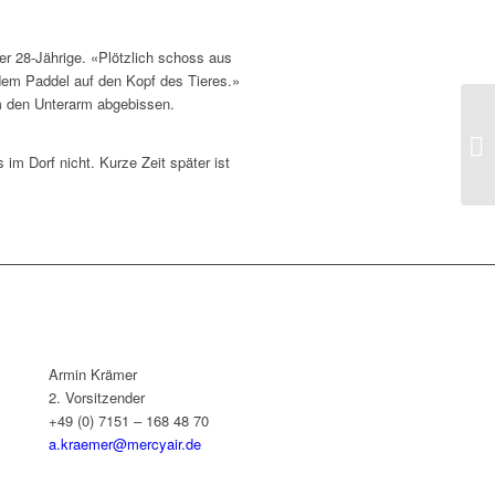
er 28-Jährige. «Plötzlich schoss aus
 dem Paddel auf den Kopf des Tieres.»
hm den Unterarm abgebissen.
 im Dorf nicht. Kurze Zeit später ist
Armin Krämer
2. Vorsitzender
+49 (0) 7151 – 168 48 70
a.kraemer@mercyair.de