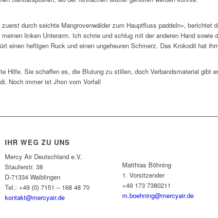
e zuerst durch seichte Mangrovenwälder zum Hauptfluss paddeln», berichtet d
te meinen linken Unterarm. Ich schrie und schlug mit der anderen Hand sowie
spürt einen heftigen Ruck und einen ungeheuren Schmerz. Das Krokodil hat i
Hilfe. Sie schaffen es, die Blutung zu stillen, doch Verbandsmaterial gibt es
di. Noch immer ist Jhon vom Vorfall
IHR WEG ZU UNS
Mercy Air Deutschland e.V.
Matthias Böhning
Stauferstr. 38
1. Vorsitzender
D-71334 Waiblingen
+49 173 7380211
Tel.: +49 (0) 7151 – 168 48 70
m.boehning@mercyair.de
kontakt@mercyair.de