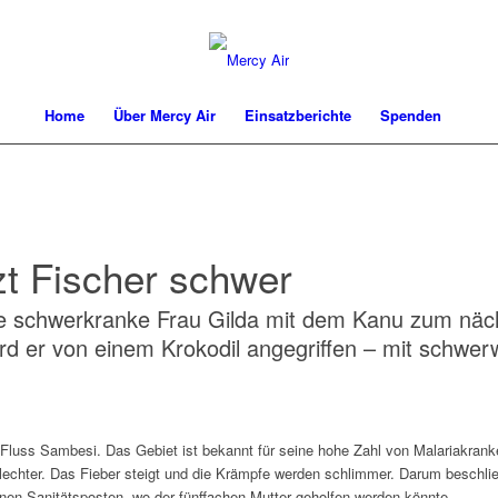
Home
Über Mercy Air
Einsatzberichte
Spenden
tzt Fischer schwer
ine schwerkranke Frau Gilda mit dem Kanu zum näc
rd er von einem Krokodil angegriffen – mit schwe
luss Sambesi. Das Gebiet ist bekannt für seine hohe Zahl von Malariakranken
hlechter. Das Fieber steigt und die Krämpfe werden schlimmer. Darum beschl
einen Sanitätsposten, wo der fünffachen Mutter geholfen werden könnte.