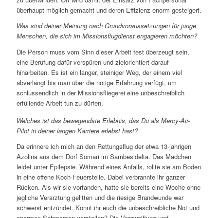
überhaupt möglich gemacht und deren Effizienz enorm gesteigert.
Was sind deiner Meinung nach Grundvoraussetzungen für junge
Menschen, die sich im Missionsflugdienst engagieren möchten?
Die Person muss vom Sinn dieser Arbeit fest überzeugt sein,
eine Berufung dafür verspüren und zielorientiert darauf
hinarbeiten. Es ist ein langer, steiniger Weg, der einem viel
abverlangt bis man über die nötige Erfahrung verfügt, um
schlussendlich in der Missionsfliegerei eine unbeschreiblich
erfüllende Arbeit tun zu dürfen.
Welches ist das bewegendste Erlebnis, das Du als Mercy-Air-
Pilot in deiner langen Karriere erlebst hast?
Da erinnere ich mich an den Rettungsflug der etwa 13-jährigen
Azolina aus dem Dorf Somari im Sambesidelta. Das Mädchen
leidet unter Epilepsie. Während eines Anfalls, rollte sie am Boden
in eine offene Koch-Feuerstelle. Dabei verbrannte ihr ganzer
Rücken. Als wir sie vorfanden, hatte sie bereits eine Woche ohne
jegliche Verarztung gelitten und die riesige Brandwunde war
schwerst entzündet. Könnt ihr euch die unbeschreibliche Not und
enormen Schmerzen vorstellen? Die Verzweiflung und