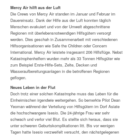
Mercy Air hilft aus der Luft
Die Crews von Mercy Air standen im Januar und Februar im
Dauereinsatz. Dank der Hilfe aus der Luft konnten täglich
Menschen evakuiert und von der Umwelt abgeschnittene
Regionen mit überlebensnotwendigen Hilfsgütern versorgt
werden. Dies geschah in Zusammenarbeit mit verschiedenen
Hilfsorganisationen wie Safe the Children oder Concern
International. Mercy Air leistete insgesamt 206 Hilfsflüge. Nebst
Katastrophenhelfern wurden mehr als 33 Tonnen Hilfsgüter wie
zum Beispiel Erste-Hilfe-Sets, Zelte, Decken und
Wasseraufbereitungsanlagen in die betroffenen Regionen
geflogen.
Neues Leben in der Flut
Doch trotz einer solchen Katastrophe muss das Leben für die
Einheimischen irgendwie weitergehen. So bemerkte Pilot Dean
Yeoman während der Verteilung von Hilfsgütern im Dorf Asiate
die hochschwangere Isesio. Die 24-jährige Frau war sehr
schwach und verlor viel Blut. Es stellte sich heraus, dass sie
unter schweren Geburtskomplikationen litt. Bis vor wenigen
Tagen hatte Isesio verzweifelt versucht, den nächstgelegenen